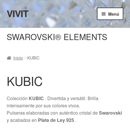
VIVIT
Ir
Ir
Menú
a
al
la
contenido
Inicio
navegación
SWAROVSKI® ELEMENTS
KUBIC
Inicio
KUBIC
RAF
TÉRMINOS Y CONDICIONES
KUBIC
MI CUENTA
Colección
KUBIC
. Divertida y versátil. Brilla
CARRITO
intensamente por sus colores vivos.
Pulseras elaboradas con auténtico cristal de
Swarovski
y acabados en
Plata de Ley 925
.