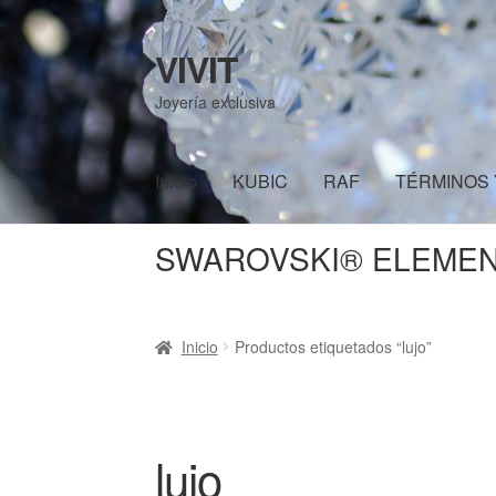
VIVIT
Ir
Ir
a
al
Joyería exclusiva
la
contenido
navegación
Inicio
KUBIC
RAF
TÉRMINOS 
SWAROVSKI® ELEME
Inicio
KUBIC
RAF
TÉRMINOS Y CONDICI
Inicio
Productos etiquetados “lujo”
lujo